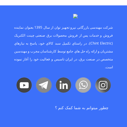
ﺷﺮﮐﺖ ﻣﻬﻨﺪﺳﯽ ﺑﺎزرﮔﺎﻧﯽ ﻧﯿﺮو ﺗﺠﻬﯿﺰ ﺗﻮان از ﺳﺎل 1395 ﺑﻌﻨﻮان ﻧﻤﺎﯾﻨﺪه
ﻓﺮوش و ﺧﺪﻣﺎت ﭘﺲ از ﻓﺮوش ﻣﺤﺼﻮﻻت ﺑﺮق ﺻﻨﻌﺘﯽ ﭼﯿﻨﺖ اﻟﮑﺘﺮﯾﮏ
(Chint Electric)، در راﺳﺘﺎي ﺗﮑﻤﯿﻞ ﺳﺒﺪ ﮐﺎﻻي ﺧﻮد، ﭘﺎﺳﺦ ﺑﻪ ﻧﯿﺎزﻫﺎي
ﻣﺸﺘﺮﯾﺎن و اراﺋﻪ راه ﺣﻞ ﻫﺎي ﺟﺎﻣﻊ ﺗﻮﺳﻂ ﮐﺎرﺷﻨﺎﺳﺎن ﻣﺠﺮب و ﻣﻬﻨﺪﺳﯿﻦ
ﻣﺘﺨﺼﺺ در ﺻﻨﻌﺖ ﺑﺮق، در اﯾﺮان ﺗﺎﺳﯿﺲ و ﻓﻌﺎﻟﯿﺖ ﺧﻮد را آﻏﺎز ﻧﻤﻮده
اﺳﺖ.
چطور میتوانم به شما کمک کنم ؟