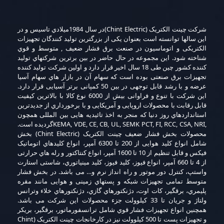
ﺷﺮﮐﺖ ﭼﯿﻨﺖ اﻟﮑﺘﺮﯾﮏ (Chint Electric)در ﺳﺎل 1984ﻣﯿﻼدي ﺗﺎﺳﯿﺲ و در
اﯾﻦ ﺳﺎﻟﻬﺎ ﺗﻮاﻧﺴﺘﻪ اﺳﺖ ﺑﻌﻨﻮان ﯾﮑﯽ از ﺑﺰرﮔﺘﺮﯾﻦ ﺗﻮﻟﯿﺪ ﮐﻨﻨﺪﮔﺎن ﺗﺠﻬﯿﺰات
اﻟﮑﺘﺮﯾﮑﯽ و اﺗﻮﻣﺎﺳﯿﻮن در ﺻﻨﻌﺖ ﺑﺮق ﻓﺸﺎر ﺿﻌﯿﻒ , ﻣﺘﻮﺳﻂ و ﻗﻮي
ﺷﻨﺎﺧﺘﻪ ﺷﻮد. اﯾﻦ ﻣﺠﻤﻮﻋﻪ در ﺣﺎل ﺣﺎﺿﺮ در ﺑﯿﻦ ﺑﺮﺗﺮﯾﻦ ﺷﺮﮐﺘﻬﺎي ﺗﻮﻟﯿﺪ
ﮐﻨﻨﺪه ﮐﺸﻮر ﭼﯿﻦ ﻃﯽ 18 ﺳﺎل اﺧﯿﺮ ﻗﺮار دارد و اوﻟﯿﻦ ﺷﺮﮐﺖ ﺗﻮﻟﯿﺪ ﮐﻨﻨﺪه
ﺗﺠﻬﯿﺰات ﺑﺮق ﺻﻨﻌﺘﯽ ﺑﻮده اﺳﺖ ﮐﻪ ﺳﻬﺎم آن در ﺑﺎزار ﻫﺎي ﺳﻬﺎم آﺳﯿﺎ
ﻋﺮﺿﻪ و ﺑﺎ رﺷﺪ ﻗﺎﺑﻞ ﺗﻮﺟﻬﯽ در ﺑﯿﻦ 50 ﮐﻤﭙﺎﻧﯽ ﺑﺮﺗﺮ آﺳﯿﺎﯾﯽ ﻗﺮار دارد.
اﯾﻦ ﺷﺮﮐﺖ ﺑﺎ ﺗﻨﻮع و ﻓﺮاواﻧﯽ ﺑﯿﺶ از 6000 ﻧﻮع ﮐﺎﻻ ﺑﺎ ﺑﺎﻻﺗﺮﯾﻦ ﮐﯿﻔﯿﺖ
ﻗﺎﺑﻞ رﻗﺎﺑﺖ ﺑﺎ ﻣﺤﺼﻮﻻت اروﭘﺎﯾﯽ و آﻣﺮﯾﮑﺎﯾﯽ و ﺑﺎ ﺑﺮﺧﻮرداري از ﺟﺪﯾﺪﺗﺮﯾﻦ
اﺳﺘﺎﻧﺪاردﻫﺎي روز دﻧﯿﺎ ﮐﻪ ﻣﻨﺠﺮ ﺑﻪ اﺧﺬ ﺗﺎﺋﯿﺪﯾﻪ ﻫﺎﯾﯽ ﺑﯿﻦ اﻟﻤﻠﻠﯽ ﻫﻤﭽﻮن
,KEMA, VDE, CE, CB, UL, SEMK PCT, FI, RCC, CSA, NRIﮔﺮدﯾﺪه اﺳﺖ.
ﻣﺤﺼﻮﻻت ﺑﺨﺶ ﻓﺸﺎر ﺿﻌﯿﻒ ﭼﯿﻨﺖ اﻟﮑﺘﺮﯾﮏ (Chint Electric) ﺑﺨﺶ
ﺷﺎﻣﻞ اﻧﻮاع ﮐﻠﯿﺪ ﻫﻮاﯾﯽ از 200 ﺗﺎ 6300 آﻣﭙﺮ، اﻧﻮاع ﮐﻠﯿﺪﻫﺎي اﺗﻮﻣﺎﺗﯿﮏ
ﻓﯿﮑﺲ و ﻗﺎﺑﻞ ﺗﻨﻈﯿﻢ از 10 ﺗﺎ 1600 آﻣﭙﺮ، اﻧﻮاع ﮐﻨﺘﺎﮐﺘﻮر و رﻟﻪ ﻫﺎي ﺣﺮارﺗﯽ
از 4 ﺗﺎ 660 آﻣﭙﺮ، اﻧﻮاع ﻓﯿﻮز، ﮐﻠﯿﺪ ﻓﯿﻮز، ﮐﻠﯿﺪ ﻣﯿﻨﯿﺎﺗﻮري، ﺷﺎﺳﺘﯽ اﺳﺘﺎرت
واﺳﺘﭗ، ﮐﻨﺘﺮل دور ﻣﻮﺗﻮر و راه اﻧﺪاز ﻧﺮم و… ﻣﯽ ﺑﺎﺷﺪ. در ﺑﺨﺶ ﻓﺸﺎر
ﻣﺘﻮﺳﻂ ﺗﻤﺎﻣﯽ ﺗﺠﻬﯿﺰات ﺷﺒﮑﻪ و ﭘﺴﺘﻬﺎي زﻣﯿﻨﯽ و ﻫﻮاﯾﯽ ﻣﺎﻧﻨﺪ ﻣﻘﺮه
ﭘﻠﯿﻤﺮي، ﺑﺮﻗﮕﯿﺮ، ﮐﺎت اوت، دژﻧﮑﺘﻮرﻫﺎي ﮔﺎزي، دژﻧﮑﺘﻮرﻫﺎي ﺧﻼء وﺗﺮاﻧﺲ
وﻟﺘﺎژ و ﺟﺮﯾﺎن ﺗﺎ 33 ﮐﯿﻠﻮوﻟﺖ ﺟﺰء ﻣﺤﺼﻮﻻت اﯾﻦ ﺷﺮﮐﺖ ﻣﯽ ﺑﺎﺷﺪ.
ﻫﻤﭽﻨﯿﻦ اﻧﻮاع ﺗﺠﻬﯿﺰات ﻓﺸﺎر ﻗﻮي ﺷﺎﻣﻞ ﺗﺮاﻧﺴﻔﻮرﻣﺎﺗﻮر، ﺑﺮﻗﮕﯿﺮ، ﺑﺮﯾﮑﺮ
و ﺗﺠﻬﯿﺰات ﭘﺴﺖ ﺗﺎ 500 ﮐﯿﻠﻮوﻟﺖ ﻧﯿﺰ در ﮐﺎرﺧﺎﻧﺠﺎت ﭼﯿﻨﺖ اﻟﮑﺘﺮﯾﮏ (Chint