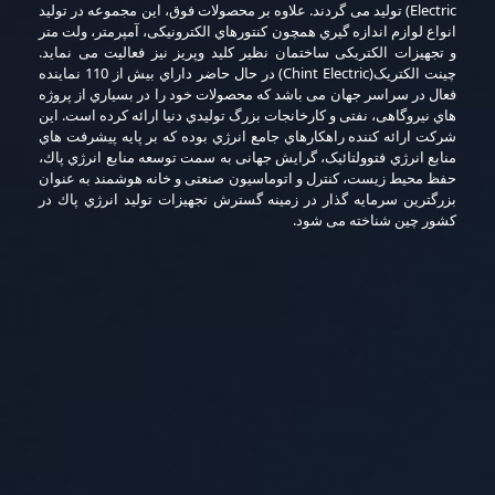
Electric) ﺗﻮﻟﯿﺪ ﻣﯽ ﮔﺮدﻧﺪ. ﻋﻼوه ﺑﺮ ﻣﺤﺼﻮﻻت ﻓﻮق، اﯾﻦ ﻣﺠﻤﻮﻋﻪ در ﺗﻮﻟﯿﺪ
اﻧﻮاع ﻟﻮازم اﻧﺪازه ﮔﯿﺮي ﻫﻤﭽﻮن ﮐﻨﺘﻮرﻫﺎي اﻟﮑﺘﺮوﻧﯿﮑﯽ، آﻣﭙﺮﻣﺘﺮ، وﻟﺖ ﻣﺘﺮ
و ﺗﺠﻬﯿﺰات اﻟﮑﺘﺮﯾﮑﯽ ﺳﺎﺧﺘﻤﺎن ﻧﻈﯿﺮ ﮐﻠﯿﺪ وﭘﺮﯾﺰ ﻧﯿﺰ ﻓﻌﺎﻟﯿﺖ ﻣﯽ ﻧﻤﺎﯾﺪ.
ﭼﯿﻨﺖ اﻟﮑﺘﺮﯾﮏ(Chint Electric) در ﺣﺎل ﺣﺎﺿﺮ داراي ﺑﯿﺶ از 110 ﻧﻤﺎﯾﻨﺪه
ﻓﻌﺎل در ﺳﺮاﺳﺮ ﺟﻬﺎن ﻣﯽ ﺑﺎﺷﺪ ﮐﻪ ﻣﺤﺼﻮﻻت ﺧﻮد را در ﺑﺴﯿﺎري از ﭘﺮوژه
ﻫﺎي ﻧﯿﺮوﮔﺎﻫﯽ، ﻧﻔﺘﯽ و ﮐﺎرﺧﺎﻧﺠﺎت ﺑﺰرگ ﺗﻮﻟﯿﺪي دﻧﯿﺎ اراﺋﻪ ﮐﺮده اﺳﺖ. اﯾﻦ
ﺷﺮﮐﺖ اراﺋﻪ ﮐﻨﻨﺪه راﻫﮑﺎرﻫﺎي ﺟﺎﻣﻊ اﻧﺮژي ﺑﻮده ﮐﻪ ﺑﺮ ﭘﺎﯾﻪ ﭘﯿﺸﺮﻓﺖ ﻫﺎي
ﻣﻨﺎﺑﻊ اﻧﺮژي ﻓﺘﻮوﻟﺘﺎﺋﯿﮏ، ﮔﺮاﯾﺶ ﺟﻬﺎﻧﯽ ﺑﻪ ﺳﻤﺖ ﺗﻮﺳﻌﻪ ﻣﻨﺎﺑﻊ اﻧﺮژي ﭘﺎك،
ﺣﻔﻆ ﻣﺤﯿﻂ زﯾﺴﺖ، ﮐﻨﺘﺮل و اﺗﻮﻣﺎﺳﯿﻮن ﺻﻨﻌﺘﯽ و ﺧﺎﻧﻪ ﻫﻮﺷﻤﻨﺪ ﺑﻪ ﻋﻨﻮان
ﺑﺰرﮔﺘﺮﯾﻦ ﺳﺮﻣﺎﯾﻪ ﮔﺬار در زﻣﯿﻨﻪ ﮔﺴﺘﺮش ﺗﺠﻬﯿﺰات ﺗﻮﻟﯿﺪ اﻧﺮژي ﭘﺎك در
ﮐﺸﻮر ﭼﯿﻦ ﺷﻨﺎﺧﺘﻪ ﻣﯽ ﺷﻮد.