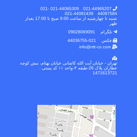
021-44965207 021-44065309 021-
44087584 021-44081439
شنبه تا چهارشنبه از ساعت 9:00 صبح تا 17:00 بعداز
ظهر
تلگرام 09028069091
فکس 021-44036755
info@ntt-co.com
تهران - خیابان آیت الله کاشانی خیابان بهنام، نبش کوچه
عطاران پلاک 26-طبقه ۴-واحد ۱۱ کد پستی :
1471613721