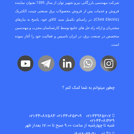
ﺷﺮﮐﺖ ﻣﻬﻨﺪﺳﯽ ﺑﺎزرﮔﺎﻧﯽ ﻧﯿﺮو ﺗﺠﻬﯿﺰ ﺗﻮان از ﺳﺎل 1395 ﺑﻌﻨﻮان ﻧﻤﺎﯾﻨﺪه
ﻓﺮوش و ﺧﺪﻣﺎت ﭘﺲ از ﻓﺮوش ﻣﺤﺼﻮﻻت ﺑﺮق ﺻﻨﻌﺘﯽ ﭼﯿﻨﺖ اﻟﮑﺘﺮﯾﮏ
(Chint Electric)، در راﺳﺘﺎي ﺗﮑﻤﯿﻞ ﺳﺒﺪ ﮐﺎﻻي ﺧﻮد، ﭘﺎﺳﺦ ﺑﻪ ﻧﯿﺎزﻫﺎي
ﻣﺸﺘﺮﯾﺎن و اراﺋﻪ راه ﺣﻞ ﻫﺎي ﺟﺎﻣﻊ ﺗﻮﺳﻂ ﮐﺎرﺷﻨﺎﺳﺎن ﻣﺠﺮب و ﻣﻬﻨﺪﺳﯿﻦ
ﻣﺘﺨﺼﺺ در ﺻﻨﻌﺖ ﺑﺮق، در اﯾﺮان ﺗﺎﺳﯿﺲ و ﻓﻌﺎﻟﯿﺖ ﺧﻮد را آﻏﺎز ﻧﻤﻮده
اﺳﺖ.
چطور میتوانم به شما کمک کنم ؟
021-44965207 021-44065309 021-44087584
021-44081439
شنبه تا چهارشنبه از ساعت 9:00 صبح تا 17:00 بعداز ظهر
تلگرام 09028069091