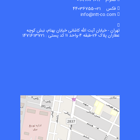
فکس 021-44036755
info@ntt-co.com
تهران - خیابان آیت الله کاشانی خیابان بهنام، نبش کوچه
عطاران پلاک 26-طبقه ۴-واحد ۱۱ کد پستی : 1471613721