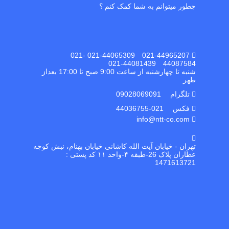
چطور میتوانم به شما کمک کنم ؟
021-44965207 021-44065309 021-
44087584 021-44081439
شنبه تا چهارشنبه از ساعت 9:00 صبح تا 17:00 بعداز
ظهر
تلگرام 09028069091
فکس 021-44036755
info@ntt-co.com
تهران - خیابان آیت الله کاشانی خیابان بهنام، نبش کوچه
عطاران پلاک 26-طبقه ۴-واحد ۱۱ کد پستی :
1471613721