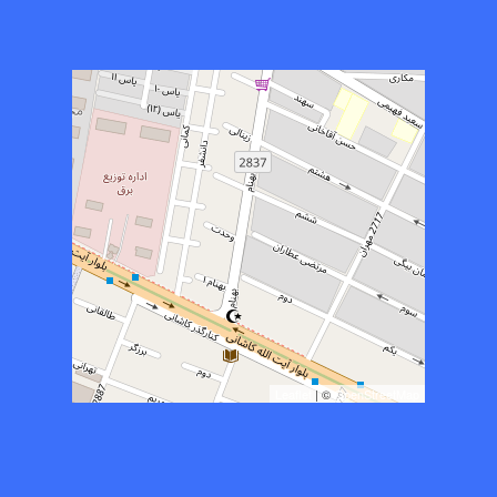
Leaflet
| ©
OpenStreetMap