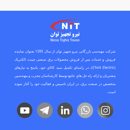
ﺷﺮﮐﺖ ﻣﻬﻨﺪﺳﯽ ﺑﺎزرﮔﺎﻧﯽ ﻧﯿﺮو ﺗﺠﻬﯿﺰ ﺗﻮان از ﺳﺎل 1395 ﺑﻌﻨﻮان ﻧﻤﺎﯾﻨﺪه
ﻓﺮوش و ﺧﺪﻣﺎت ﭘﺲ از ﻓﺮوش ﻣﺤﺼﻮﻻت ﺑﺮق ﺻﻨﻌﺘﯽ ﭼﯿﻨﺖ اﻟﮑﺘﺮﯾﮏ
(Chint Electric)، در راﺳﺘﺎي ﺗﮑﻤﯿﻞ ﺳﺒﺪ ﮐﺎﻻي ﺧﻮد، ﭘﺎﺳﺦ ﺑﻪ ﻧﯿﺎزﻫﺎي
ﻣﺸﺘﺮﯾﺎن و اراﺋﻪ راه ﺣﻞ ﻫﺎي ﺟﺎﻣﻊ ﺗﻮﺳﻂ ﮐﺎرﺷﻨﺎﺳﺎن ﻣﺠﺮب و ﻣﻬﻨﺪﺳﯿﻦ
ﻣﺘﺨﺼﺺ در ﺻﻨﻌﺖ ﺑﺮق، در اﯾﺮان ﺗﺎﺳﯿﺲ و ﻓﻌﺎﻟﯿﺖ ﺧﻮد را آﻏﺎز ﻧﻤﻮده
اﺳﺖ.