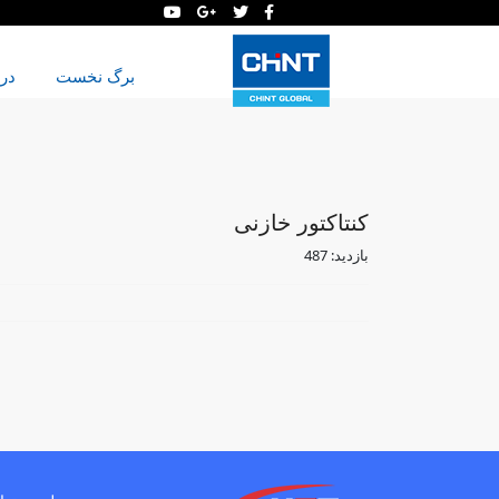
برگ نخست
دربا
کنتاکتور خازنی
بازدید: 487