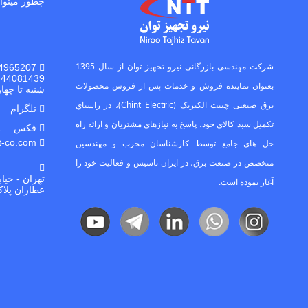
چطور میتوا
ﺷﺮﮐﺖ ﻣﻬﻨﺪﺳﯽ ﺑﺎزرﮔﺎﻧﯽ ﻧﯿﺮو ﺗﺠﻬﯿﺰ ﺗﻮان از ﺳﺎل 1395
44081439
ﺑﻌﻨﻮان ﻧﻤﺎﯾﻨﺪه ﻓﺮوش و ﺧﺪﻣﺎت ﭘﺲ از ﻓﺮوش ﻣﺤﺼﻮﻻت
شنبه تا چهارشنبه از سا
ﺑﺮق ﺻﻨﻌﺘﯽ ﭼﯿﻨﺖ اﻟﮑﺘﺮﯾﮏ (Chint Electric)، در راﺳﺘﺎي
تلگرام 9028069091
ﺗﮑﻤﯿﻞ ﺳﺒﺪ ﮐﺎﻻي ﺧﻮد، ﭘﺎﺳﺦ ﺑﻪ ﻧﯿﺎزﻫﺎي ﻣﺸﺘﺮﯾﺎن و اراﺋﻪ راه
فکس 021-44036755
info@ntt-co.com
ﺣﻞ ﻫﺎي ﺟﺎﻣﻊ ﺗﻮﺳﻂ ﮐﺎرﺷﻨﺎﺳﺎن ﻣﺠﺮب و ﻣﻬﻨﺪﺳﯿﻦ
ﻣﺘﺨﺼﺺ در ﺻﻨﻌﺖ ﺑﺮق، در اﯾﺮان ﺗﺎﺳﯿﺲ و ﻓﻌﺎﻟﯿﺖ ﺧﻮد را
تهران - خیا
آﻏﺎز ﻧﻤﻮده اﺳﺖ.
عطاران پلاک 26-طبقه ۴-واحد ۱۱ کد پستی : 21