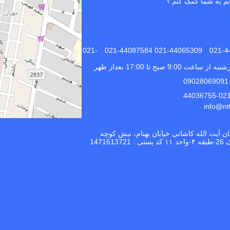
نم به شما کمک کنم ؟
021-44965207 021-44065309 021-44087584 021-
عت 9:00 صبح تا 17:00 بعداز ظهر
0
بان آیت الله کاشانی خیابان بهنام، نبش کوچه
14716137