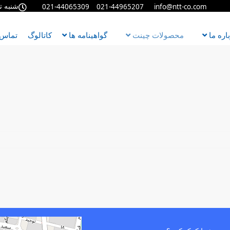
شنبه تا چهار
021-44965207 021-44065309
info@ntt-co.com
ره ما
محصولات چینت
گواهینامه ها
کاتالوگ
تماس ب