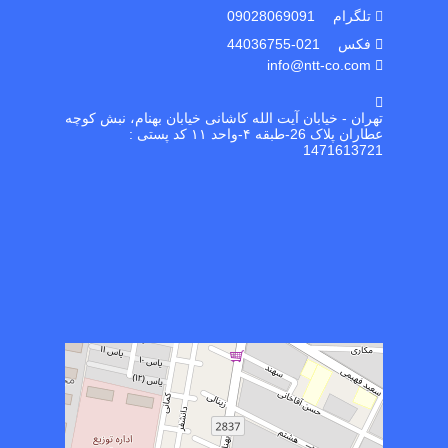
تلگرام 09028069091
فکس 021-44036755
info@ntt-co.com
تهران - خیابان آیت الله کاشانی خیابان بهنام، نبش کوچه
عطاران پلاک 26-طبقه ۴-واحد ۱۱ کد پستی :
1471613721