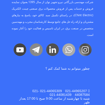
ﺷﺮﮐﺖ ﻣﻬﻨﺪﺳﯽ ﺑﺎزرﮔﺎﻧﯽ ﻧﯿﺮو ﺗﺠﻬﯿﺰ ﺗﻮان از ﺳﺎل 1395 ﺑﻌﻨﻮان ﻧﻤﺎﯾﻨﺪه
ﻓﺮوش و ﺧﺪﻣﺎت ﭘﺲ از ﻓﺮوش ﻣﺤﺼﻮﻻت ﺑﺮق ﺻﻨﻌﺘﯽ ﭼﯿﻨﺖ اﻟﮑﺘﺮﯾﮏ
(Chint Electric)، در راﺳﺘﺎي ﺗﮑﻤﯿﻞ ﺳﺒﺪ ﮐﺎﻻي ﺧﻮد، ﭘﺎﺳﺦ ﺑﻪ ﻧﯿﺎزﻫﺎي
ﻣﺸﺘﺮﯾﺎن و اراﺋﻪ راه ﺣﻞ ﻫﺎي ﺟﺎﻣﻊ ﺗﻮﺳﻂ ﮐﺎرﺷﻨﺎﺳﺎن ﻣﺠﺮب و ﻣﻬﻨﺪﺳﯿﻦ
ﻣﺘﺨﺼﺺ در ﺻﻨﻌﺖ ﺑﺮق، در اﯾﺮان ﺗﺎﺳﯿﺲ و ﻓﻌﺎﻟﯿﺖ ﺧﻮد را آﻏﺎز ﻧﻤﻮده
اﺳﺖ.
چطور میتوانم به شما کمک کنم ؟
021-44965207 021-44065309 021-
44087584 021-44081439
شنبه تا چهارشنبه از ساعت 9:00 صبح تا 17:00 بعداز
ظهر