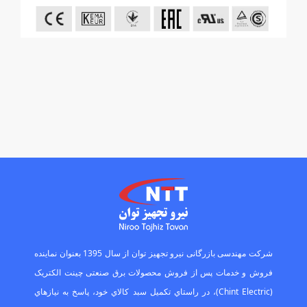
ﺷﺮﮐﺖ ﻣﻬﻨﺪﺳﯽ ﺑﺎزرﮔﺎﻧﯽ ﻧﯿﺮو ﺗﺠﻬﯿﺰ ﺗﻮان از ﺳﺎل 1395 ﺑﻌﻨﻮان ﻧﻤﺎﯾﻨﺪه
ﻓﺮوش و ﺧﺪﻣﺎت ﭘﺲ از ﻓﺮوش ﻣﺤﺼﻮﻻت ﺑﺮق ﺻﻨﻌﺘﯽ ﭼﯿﻨﺖ اﻟﮑﺘﺮﯾﮏ
(Chint Electric)، در راﺳﺘﺎي ﺗﮑﻤﯿﻞ ﺳﺒﺪ ﮐﺎﻻي ﺧﻮد، ﭘﺎﺳﺦ ﺑﻪ ﻧﯿﺎزﻫﺎي