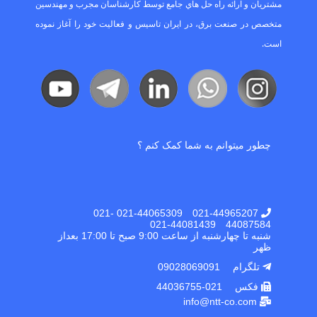
ﻣﺸﺘﺮﯾﺎن و اراﺋﻪ راه ﺣﻞ ﻫﺎي ﺟﺎﻣﻊ ﺗﻮﺳﻂ ﮐﺎرﺷﻨﺎﺳﺎن ﻣﺠﺮب و ﻣﻬﻨﺪﺳﯿﻦ
ﻣﺘﺨﺼﺺ در ﺻﻨﻌﺖ ﺑﺮق، در اﯾﺮان ﺗﺎﺳﯿﺲ و ﻓﻌﺎﻟﯿﺖ ﺧﻮد را آﻏﺎز ﻧﻤﻮده
اﺳﺖ.
چطور میتوانم به شما کمک کنم ؟
021-44965207 021-44065309 021-
44087584 021-44081439
شنبه تا چهارشنبه از ساعت 9:00 صبح تا 17:00 بعداز
ظهر
تلگرام 09028069091
فکس 021-44036755
info@ntt-co.com