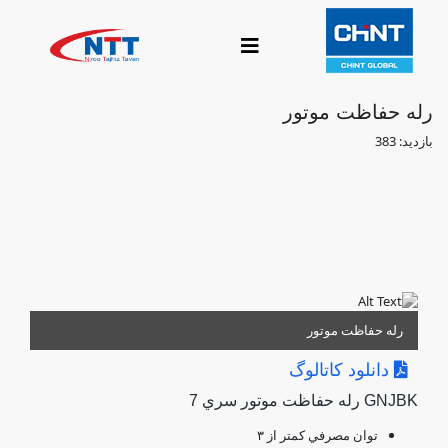
رله حفاظت موتور
بازدید: 383
رله حفاظت موتور
دانلود کاتالوگ
GNJBK رله حفاظت موتور سري 7
توان مصرفي كمتر از ٣