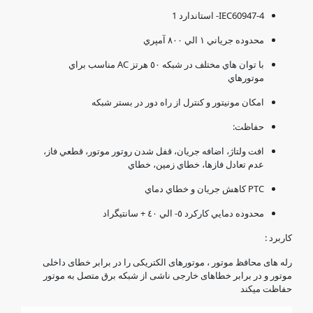
IEC60947-4- استاندارد 1
محدوده جرياني ١ الي ٨٠٠ آمپري
با توان هاي مختلف در شبكه ٥٠ هرتز AC مناسب براي
موتورهاي
امكان مونيتور و كنترل از راه دور در بستر شبكه
حفاظت:
افت ولتاژ، اضافه جريان، قفل شدن روتور موتور، قطعي فاز،
عدم تعادل فازها، خطاي زمين، خطاي
PTC كاهش جريان و خطاي دماي
محدوده دمايي كاركرد ٥- الي ٤٠ + سانتيگراد
كاربرد :
رله های محافظ موتور ، موتورهای الکتریکی را در برابر خطای داخلی
موتور و در برابر خطاهای خارجی ناشی از شبکه برق متصل به موتور
حفاظت میکند