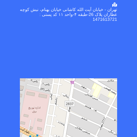
تهران - خیابان آیت الله کاشانی خیابان بهنام، نبش کوچه
عطاران پلاک 26-طبقه ۴-واحد ۱۱ کد پستی :
1471613721